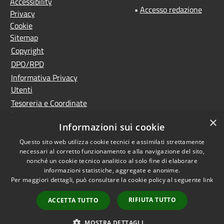
Accessibility
•
Accesso redazione
Privacy
Cookie
Sitemap
Copyright
DPO/RPD
Informativa Privacy
Utenti
Tesoreria e Coordinate
bancarie
×
Informazioni sui cookie
Controlla la tua posta
PNRR (Piano Nazionale
Questo sito web utilizza cookie tecnici e assimilati strettamente
necessari al corretto funzionamento e alla navigazione del sito,
di Ripresa e Resilienza)
nonché un cookie tecnico analitico al solo fine di elaborare
Meccanismo di feedback
informazioni statistiche, aggregate e anonime.
Whistleblowing
Per maggiori dettagli, può consultare la cookie policy al seguente
link
Dichiarazione di
RIFIUTA TUTTO
ACCETTA TUTTO
accessibilità
Accesso
MOSTRA DETTAGLI