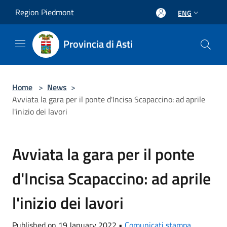
Salta al contenuto principale
Region Piedmont
ENG
Provincia di Asti
Home
>
News
>
Avviata la gara per il ponte d'Incisa Scapaccino: ad aprile
l'inizio dei lavori
Avviata la gara per il ponte
d'Incisa Scapaccino: ad aprile
l'inizio dei lavori
Published on 19 January 2022 •
Comunicati stampa
,