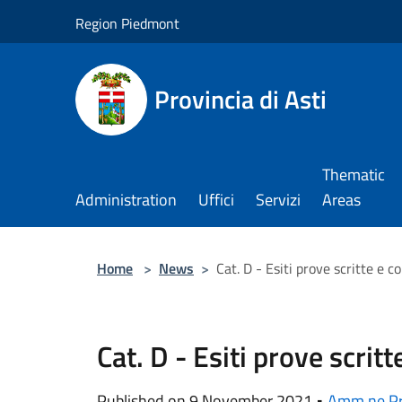
Salta al contenuto principale
Region Piedmont
Provincia di Asti
Thematic
Administration
Uffici
Servizi
Areas
Home
>
News
>
Cat. D - Esiti prove scritte e 
Cat. D - Esiti prove scrit
Published on 9 November 2021 •
Amm.ne Pr