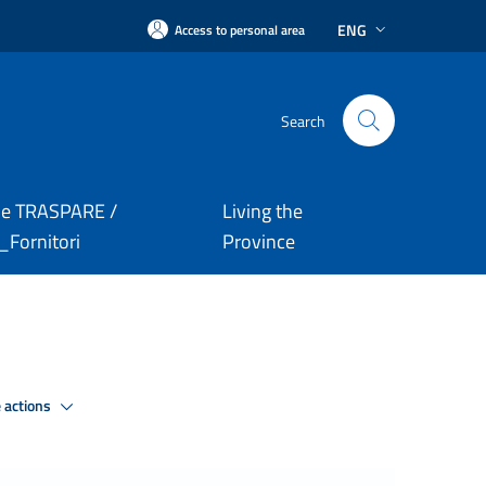
ENG
Access to personal area
Search
le TRASPARE /
Living the
Fornitori
Province
 actions