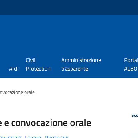
Civil
Amministrazione
Porta
Ardì
Protection
trasparente
ALBO_
convocazione orale
See
te e convocazione orale
ovinciale
,
Lavoro
,
Personale