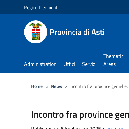
Salta al contenuto principale
Region Piedmont
Provincia di Asti
Thematic
Administration
Uffici
Servizi
Areas
Home
>
News
>
Incontro fra province gemelle:
Incontro fra province ge
Published on 8 September 2025 •
Amm.ne Pr