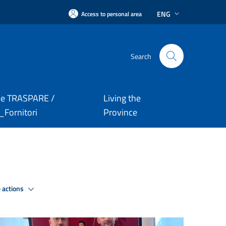
ENG
Access to personal area
Search
le TRASPARE /
Living the
Fornitori
Province
 actions