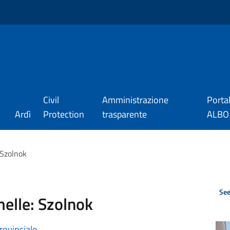
Civil
Amministrazione
Porta
Ardì
Protection
trasparente
ALBO_
 Szolnok
See
melle: Szolnok
ovinciale