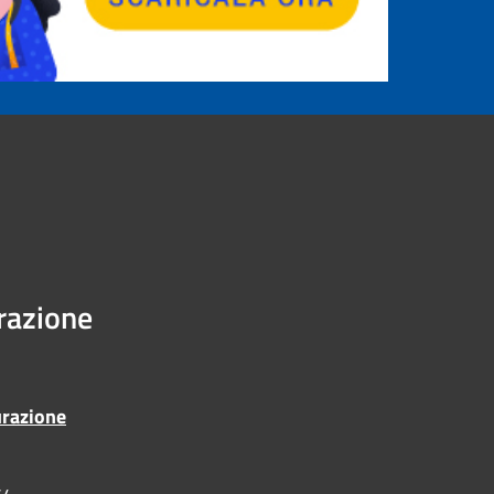
urazione
urazione