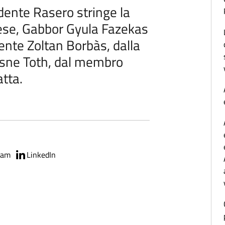
sidente Rasero stringe la
se, Gabbor Gyula Fazekas
nte Zoltan Borbàs, dalla
sne Toth, dal membro
atta.
ram
LinkedIn