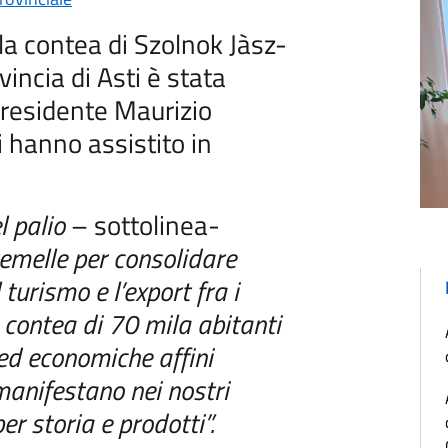
a contea di Szolnok Jàsz-
ncia di Asti è stata
 presidente Maurizio
i hanno assistito in
l palio
– sottolinea-
gemelle per consolidare
 turismo e l’export fra i
na contea di 70 mila abitanti
 ed economiche affini
 manifestano nei nostri
r storia e prodotti”.