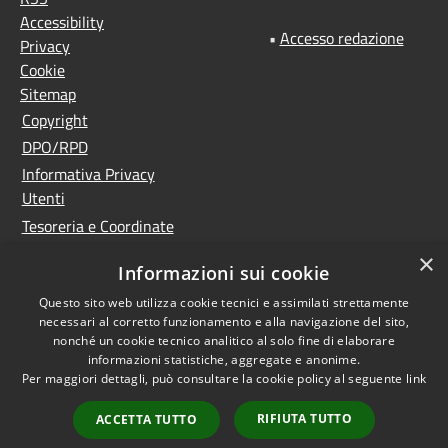
Accessibility
•
Accesso redazione
Privacy
Cookie
Sitemap
Copyright
DPO/RPD
Informativa Privacy
Utenti
Tesoreria e Coordinate
bancarie
×
Informazioni sui cookie
Controlla la tua posta
PNRR (Piano Nazionale
Questo sito web utilizza cookie tecnici e assimilati strettamente
necessari al corretto funzionamento e alla navigazione del sito,
di Ripresa e Resilienza)
nonché un cookie tecnico analitico al solo fine di elaborare
Meccanismo di feedback
informazioni statistiche, aggregate e anonime.
Per maggiori dettagli, può consultare la cookie policy al seguente
link
Whistleblowing
Dichiarazione di
RIFIUTA TUTTO
ACCETTA TUTTO
accessibilità