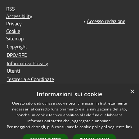
RSS
Accessibility
•
Accesso redazione
Privacy
Cookie
Sitemap
Copyright
DPO/RPD
Informativa Privacy
Utenti
Tesoreria e Coordinate
bancarie
×
Informazioni sui cookie
Controlla la tua posta
PNRR (Piano Nazionale
Questo sito web utilizza cookie tecnici e assimilati strettamente
necessari al corretto funzionamento e alla navigazione del sito,
di Ripresa e Resilienza)
nonché un cookie tecnico analitico al solo fine di elaborare
Meccanismo di feedback
informazioni statistiche, aggregate e anonime.
Whistleblowing
Per maggiori dettagli, può consultare la cookie policy al seguente
link
Dichiarazione di