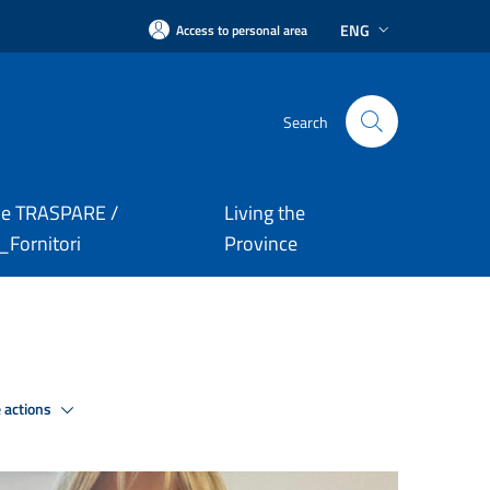
ENG
Access to personal area
Search
le TRASPARE /
Living the
Fornitori
Province
 actions