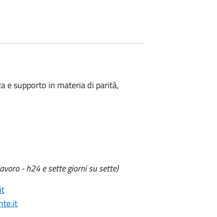
a e supporto in materia di parità,
avoro - h24 e sette giorni su sette)
it
te.it