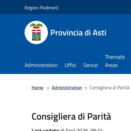
Salta al contenuto principale
Region Piedmont
Provincia di Asti
Thematic
Administration
Uffici
Servizi
Areas
Home
>
Administration
>
Consigliera di Parità
Consigliera di Parità
Last update
: 9 April 2026, 09:14