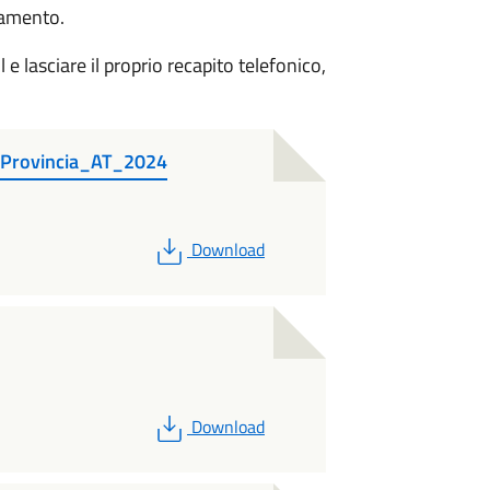
tamento.
 e lasciare il proprio recapito telefonico,
Provincia_AT_2024
PDF
Download
PDF
Download