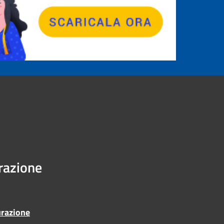
urazione
urazione