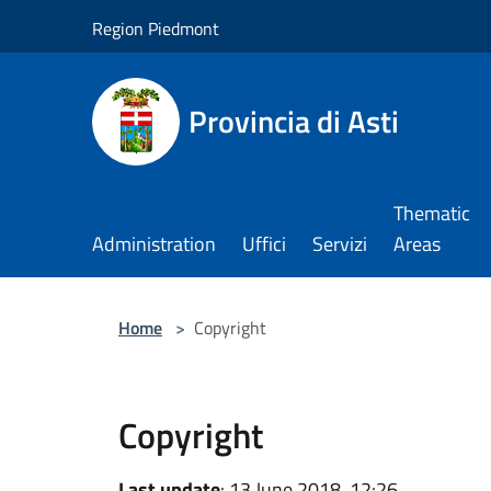
Salta al contenuto principale
Region Piedmont
Provincia di Asti
Thematic
Administration
Uffici
Servizi
Areas
Home
>
Copyright
Copyright
Last update
: 13 June 2018, 12:26