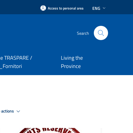
ENG
Access to personal area
Search
le TRASPARE /
Living the
Fornitori
Province
 actions