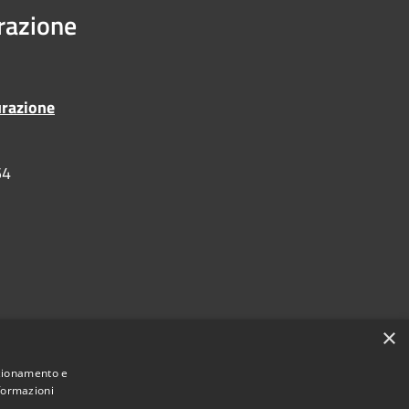
urazione
urazione
54
×
nzionamento e
nformazioni