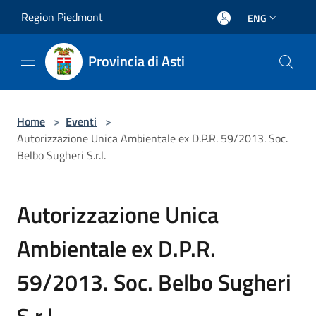
Salta al contenuto principale
Region Piedmont
ENG
Provincia di Asti
Home
>
Eventi
>
Autorizzazione Unica Ambientale ex D.P.R. 59/2013. Soc.
Belbo Sugheri S.r.l.
Autorizzazione Unica
Ambientale ex D.P.R.
59/2013. Soc. Belbo Sugheri
S.r.l.