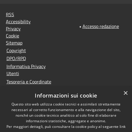
RSS
Accessibility
•
Accesso redazione
Privacy
Cookie
Sitemap
Copyright
DPO/RPD
Informativa Privacy
Utenti
Tesoreria e Coordinate
bancarie
×
Informazioni sui cookie
Controlla la tua posta
PNRR (Piano Nazionale
Questo sito web utilizza cookie tecnici e assimilati strettamente
necessari al corretto funzionamento e alla navigazione del sito,
di Ripresa e Resilienza)
nonché un cookie tecnico analitico al solo fine di elaborare
Meccanismo di feedback
informazioni statistiche, aggregate e anonime.
Per maggiori dettagli, può consultare la cookie policy al seguente
link
Whistleblowing