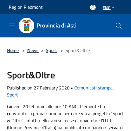
Salta al contenuto principale
Region Piedmont
ENG
Provincia di Asti
Home
>
News
>
Sport
>
Sport&Oltre
Sport&Oltre
Published on 27 February 2020 •
Comunicati stampa
,
Sport
Giovedì 20 febbraio alle ore 10 ANCI Piemonte ha
convocato la prima riunione per dare via al progetto “Sport
& Oltre”: infatti nello scorso mese di novembre l’U.P.I.
(Unione Province d’Italia) ha pubblicato un bando riservato