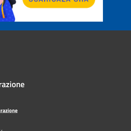
urazione
urazione