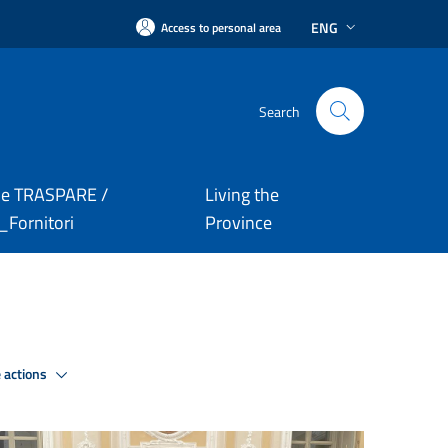
ENG
Access to personal area
Search
le TRASPARE /
Living the
Fornitori
Province
 actions