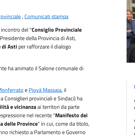
ovinciale
,
Comunicati stampa
 incontro del "
Consiglio Provinciale
l Presidente della Provincia di Asti,
 di Asti
per rafforzare il dialogo
ante ha animato il Salone comunale di
Monferrato
e
Piovà Massaia
, il
a Consiglieri provinciali e Sindaci) ha
lità e vicinanza
ai territori da parte
espressione nel recente "
Manifesto dei
ma delle Province
" in cui, come da titolo,
hanno richiesto a Parlamento e Governo