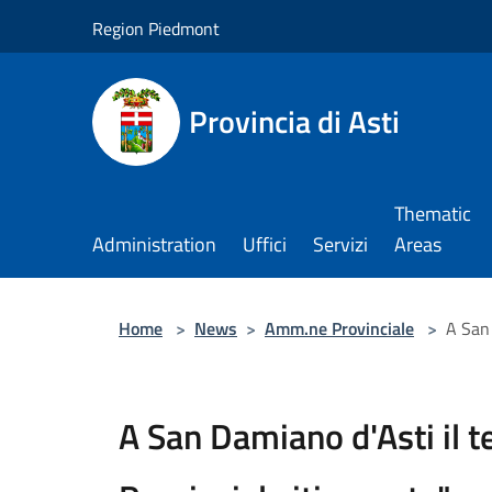
Salta al contenuto principale
Region Piedmont
Provincia di Asti
Thematic
Administration
Uffici
Servizi
Areas
Home
>
News
>
Amm.ne Provinciale
>
A San 
A San Damiano d'Asti il t