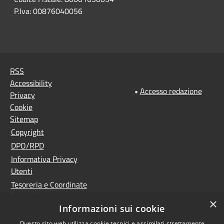
P.Iva: 00876040056
RSS
Accessibility
•
Accesso redazione
Privacy
Cookie
Sitemap
Copyright
DPO/RPD
Informativa Privacy
Utenti
Tesoreria e Coordinate
bancarie
×
Informazioni sui cookie
Controlla la tua posta
PNRR (Piano Nazionale
Questo sito web utilizza cookie tecnici e assimilati strettamente