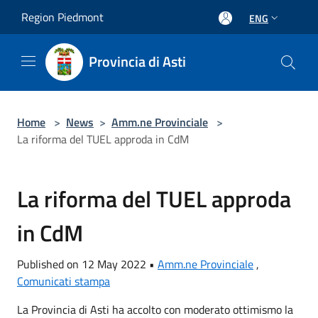
Salta al contenuto principale
Region Piedmont
ENG
Provincia di Asti
Home
>
News
>
Amm.ne Provinciale
>
La riforma del TUEL approda in CdM
La riforma del TUEL approda
in CdM
Published on 12 May 2022 •
Amm.ne Provinciale
,
Comunicati stampa
La Provincia di Asti ha accolto con moderato ottimismo la