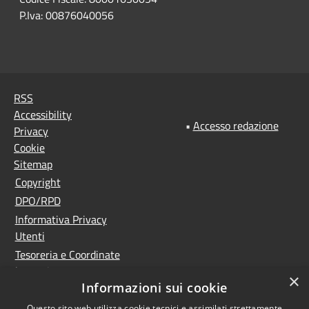
P.Iva: 00876040056
RSS
Accessibility
•
Accesso redazione
Privacy
Cookie
Sitemap
Copyright
DPO/RPD
Informativa Privacy
Utenti
Tesoreria e Coordinate
bancarie
×
Informazioni sui cookie
Controlla la tua posta
PNRR (Piano Nazionale
Questo sito web utilizza cookie tecnici e assimilati strettamente