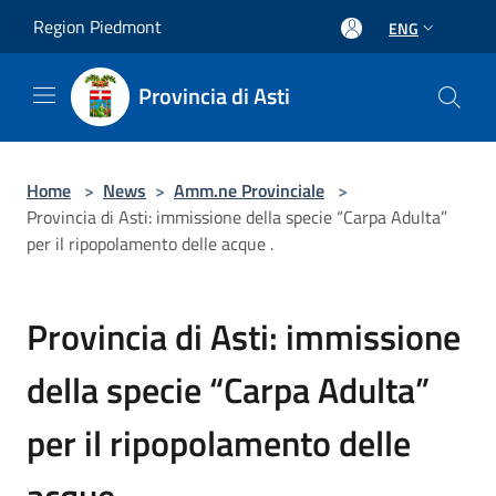
Salta al contenuto principale
Region Piedmont
ENG
Provincia di Asti
Home
>
News
>
Amm.ne Provinciale
>
Provincia di Asti: immissione della specie “Carpa Adulta”
per il ripopolamento delle acque .
Provincia di Asti: immissione
della specie “Carpa Adulta”
per il ripopolamento delle
acque .