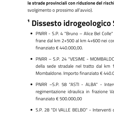
le strade provinciali con riduzione del risc
svolgimento o prossimo all’avvio).
¹ Dissesto idrogeologico
PNRR - S.P. 4 "Bruno – Alice Bel Colle" 
frane dal km 2+500 al km 4+600 nei co
finanziato € 440.000,00.
PNRR – S.P. 24 "VESIME - MOMBALDONE"
della sede stradale nel tratto dal k
Mombaldone. Importo finanziato € 440.
PNRR –S.P. 58 "ASTI - ALBA" - Interv
regimentazione idraulica in frazione V
finanziato € 500.000,00
S.P. 28 "DI VALLE BELBO" - Interventi d