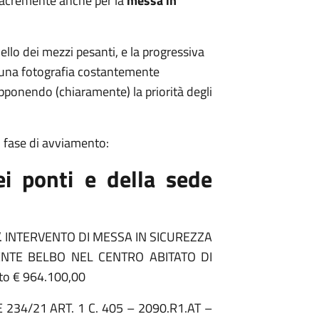
alacremente anche per la
messa in
uello dei mezzi pesanti, e la progressiva
 una fotografia costantemente
pponendo (chiaramente) la priorità degli
in fase di avviamento:
ei ponti e della sede
. INTERVENTO DI MESSA IN SICUREZZA
NTE BELBO NEL CENTRO ABITATO DI
to € 964.100,00
234/21 ART. 1 C. 405 – 2090.R1.AT –