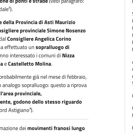
ne di ponti e strade
(vedi paragrafo:
ale²).
 della Provincia di Asti Maurizio
nsigliere provinciale Simone Nosenzo
 dal
Consigliere Angelica Corino
 ha effettuato un
sopralluogo di
nno interessato i comuni di
Nizza
na
e
Castelletto Molina
.
 probabilmente già nel mese di febbraio,
 analogo sopralluogo: questo a riprova
l'area provinciale,
ente, godono dello stesso riguardo
ord Astigiano³).
temazione dei
movimenti franosi lungo