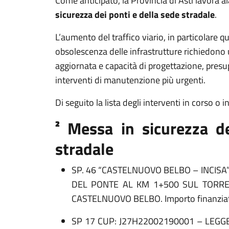
Come anticipato, la Provincia di Asti lavora 
sicurezza dei ponti e della sede stradale
.
L’aumento del traffico viario, in particolare q
obsolescenza delle infrastrutture richiedono
aggiornata e capacità di progettazione, presu
interventi di manutenzione più urgenti.
Di seguito la lista degli interventi in corso o 
² Messa in sicurezza d
stradale
SP. 46 “CASTELNUOVO BELBO – INCISA”
DEL PONTE AL KM 1+500 SUL TORRE
CASTELNUOVO BELBO. Importo finanzia
SP 17 CUP: J27H22002190001 – LEGGE 