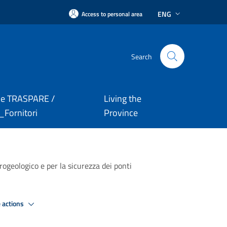
ENG
Access to personal area
Search
le TRASPARE /
Living the
Fornitori
Province
drogeologico e per la sicurezza dei ponti
 actions