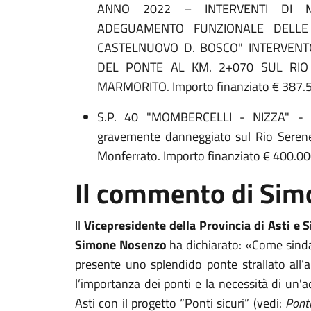
ANNO 2022 – INTERVENTI DI M
ADEGUAMENTO FUNZIONALE DELLE 
CASTELNUOVO D. BOSCO" INTERVENT
DEL PONTE AL KM. 2+070 SUL RI
MARMORITO. Importo finanziato € 387.
S.P. 40 "MOMBERCELLI - NIZZA" - Int
gravemente danneggiato sul Rio Seren
Monferrato. Importo finanziato € 400.0
Il commento di Si
Il
Vicepresidente della Provincia di Asti e 
Simone Nosenzo
ha dichiarato: «Come sinda
presente uno splendido ponte strallato all’
l’importanza dei ponti e la necessità di un
Asti con il progetto “Ponti sicuri” (vedi:
Ponti