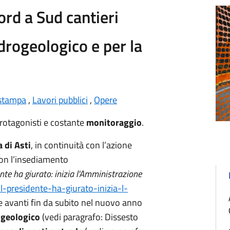
Nord a Sud cantieri
idrogeologico e per la
stampa
,
Lavori pubblici
,
Opere
rotagonisti e costante
monitoraggio
.
 di Asti
, in continuità con l’azione
on l’insediamento
ente ha giurato: inizia l'Amministrazione
il-presidente-ha-giurato-inizia-l-
re avanti fin da subito nel nuovo anno
ogeologico
(vedi paragrafo: Dissesto