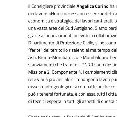
Il Consigliere provinciale
Angelica Corino
ha r
dei lavori: «Non è necessario essere addetti a
economica e strategica dei lavori cantierati, o
una vasta area del Sud Astigiano. Siamo parti
grazie ai finanziamenti ricevuti in collaboraz
Dipartimento di Protezione Civile, si possano
“ferite” del territorio risalenti al maltempo de
Asti, Bruno-Mombaruzzo e Mombaldone benef
stanziamenti che tramite il PNRR sono destina
Missione 2, Componente 4. I cambiamenti clima
rete viaria provinciale ci impongono lavori pu
dissesto idrogeologico si combatte anche con 
può ritenersi fortunata, e con essa tutti i cit
di tecnici esperta in tutti gli aspetti di ques