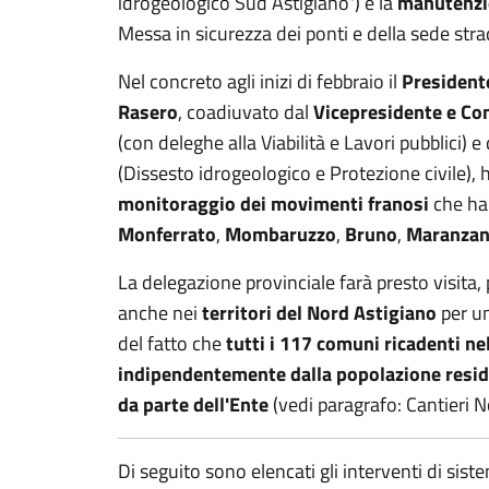
idrogeologico Sud Astigiano¹) e la
manutenzio
Messa in sicurezza dei ponti e della sede strad
Nel concreto agli inizi di febbraio il
Presidente
Rasero
, coadiuvato dal
Vicepresidente e Co
(con deleghe alla Viabilità e Lavori pubblici) e
(Dissesto idrogeologico e Protezione civile),
monitoraggio dei movimenti franosi
che ha
Monferrato
,
Mombaruzzo
,
Bruno
,
Maranza
La delegazione provinciale farà presto visita,
anche nei
territori del Nord Astigiano
per un
del fatto che
tutti i 117 comuni ricadenti nel
indipendentemente dalla popolazione resid
da parte dell'Ente
(vedi paragrafo: Cantieri N
Di seguito sono elencati gli interventi di sis