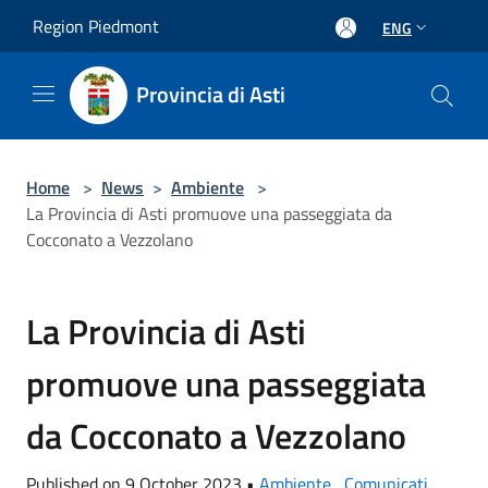
Salta al contenuto principale
Region Piedmont
ENG
Provincia di Asti
Home
>
News
>
Ambiente
>
La Provincia di Asti promuove una passeggiata da
Cocconato a Vezzolano
La Provincia di Asti
promuove una passeggiata
da Cocconato a Vezzolano
Published on 9 October 2023 •
Ambiente
,
Comunicati