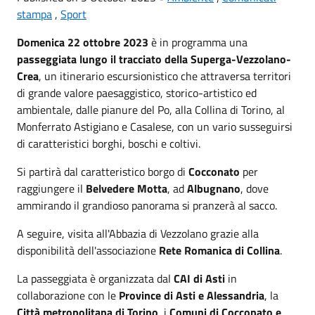
stampa
,
Sport
Domenica 22 ottobre 2023
è in programma una
passeggiata lungo il tracciato della Superga-Vezzolano-
Crea
, un itinerario escursionistico che attraversa territori
di grande valore paesaggistico, storico-artistico ed
ambientale, dalle pianure del Po, alla Collina di Torino, al
Monferrato Astigiano e Casalese, con un vario susseguirsi
di caratteristici borghi, boschi e coltivi.
Si partirà dal caratteristico borgo di
Cocconato
per
raggiungere il
Belvedere Motta
, ad
Albugnano
, dove
ammirando il grandioso panorama si pranzerà al sacco.
A seguire, visita all'Abbazia di Vezzolano grazie alla
disponibilità dell'associazione
Rete Romanica di Collina
.
La passeggiata è organizzata dal
CAI di Asti
in
collaborazione con le
Province di Asti
e
Alessandria
, la
Città metropolitana di Torino
, i
Comuni di Cocconato e