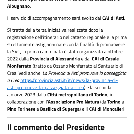
Albugnano
.
Il servizio di accompagnamento sarà svolto dal
CAI di Asti
.
Si tratta della terza iniziativa realizzata dopo la
registrazione dell'itinerario nel catasto regionale e la prima
strettamente astigiana: nate con la finalità di promuovere
la SVC, la prima camminata è stata organizzata a ottobre
2022 dalla
Provincia di Alessandria
e dal
CAI di Casale
Monferrato
(tratto da Ozzano Monferrato al Santuario di
Crea. Vedi anche:
La Provincia di Asti promuove la passeggiata
a Crea
https://provincia.asti.it/it/news/la-provincia-di-
asti-promuove-la-passeggiata-a-crea
) e la seconda
a marzo 2023 dalla
Città metropolitana
di Torino
, in
collaborazione con l'
Associazione Pro Natura
(da
Torino
a
Pino Torinese
e
Basilica di Superga
) e il
CAI di Moncalieri
.
Il commento del Presidente