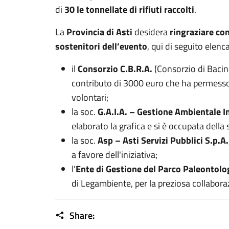
di
30 le tonnellate di rifiuti raccolti
.
La
Provincia di Asti
desidera
ringraziare con
sostenitori dell’evento
, qui di seguito elenca
il
Consorzio C.B.R.A.
(Consorzio di Bacino 
contributo di 3000 euro che ha permesso d
volontari;
la soc.
G.A.I.A. – Gestione Ambientale In
elaborato la grafica e si è occupata della
la soc.
Asp – Asti Servizi Pubblici S.p.A.
a favore dell'iniziativa;
l'
Ente di Gestione del Parco Paleontolo
di Legambiente, per la preziosa collabora
Share: