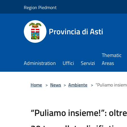
Salta al contenuto principale
Region Piedmont
Provincia di Asti
Thematic
Administration
Uffici
Servizi
Areas
Home
>
News
>
Ambiente
>
“Puliamo insieme
“Puliamo insieme!”: oltre