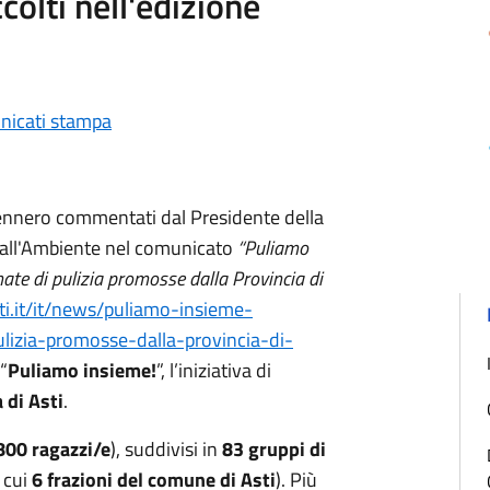
ccolti nell'edizione
icati stampa
 vennero commentati dal Presidente della
a all'Ambiente nel comunicato
“Puliamo
nate di pulizia promosse dalla Provincia di
ti.it/it/news/puliamo-insieme-
ulizia-promosse-dalla-provincia-di-
“
Puliamo insieme!
”, l’iniziativa di
 di Asti
.
800 ragazzi/e
), suddivisi in
83 gruppi di
 cui
6 frazioni del comune di Asti
). Più