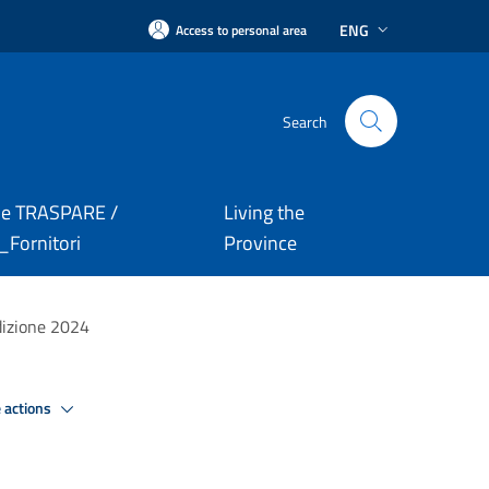
ENG
Access to personal area
Search
le TRASPARE /
Living the
Fornitori
Province
edizione 2024
 actions