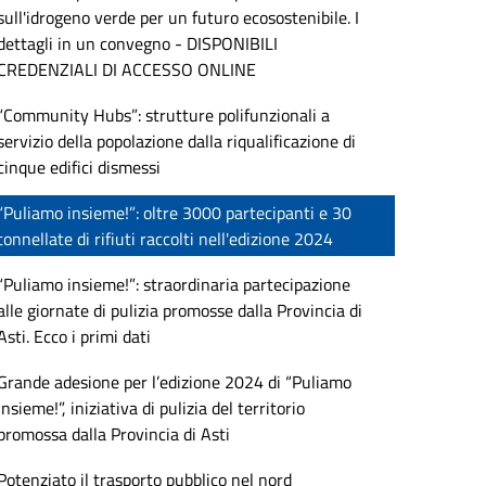
sull'idrogeno verde per un futuro ecosostenibile. I
dettagli in un convegno - DISPONIBILI
CREDENZIALI DI ACCESSO ONLINE
“Community Hubs”: strutture polifunzionali a
servizio della popolazione dalla riqualificazione di
cinque edifici dismessi
“Puliamo insieme!”: oltre 3000 partecipanti e 30
tonnellate di rifiuti raccolti nell'edizione 2024
“Puliamo insieme!”: straordinaria partecipazione
alle giornate di pulizia promosse dalla Provincia di
Asti. Ecco i primi dati
Grande adesione per l’edizione 2024 di “Puliamo
insieme!”, iniziativa di pulizia del territorio
promossa dalla Provincia di Asti
Potenziato il trasporto pubblico nel nord