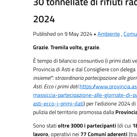
30 tonnellate di rifiuti ra
2024
Published on 9 May 2024 •
Ambiente
,
Comun
Grazie
.
Tremila volte, grazie
.
È tempo di bilancio consuntivo (i primi dati
Provincia di Asti e dal Consigliere con deleg
insieme!”: straordinaria partecipazione alle gior
Asti. Ecco i primi dati
https://www.provincia.as
massiccia-partecipazione-alle-giornate-di-p
asti-ecco-i-primi-dati
) per l’edizione 2024 di 
pulizia del territorio promossa dalla
Provincia
Sono stati
oltre 3000 i partecipanti
(di cui
1
lavoro
, operativi nei
77 Comuni aderenti
(tra