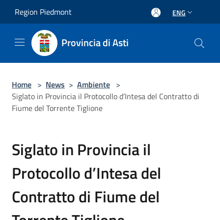
Salta al contenuto principale
Region Piedmont
ENG
Provincia di Asti
Home
>
News
>
Ambiente
>
Siglato in Provincia il Protocollo d’Intesa del Contratto di
Fiume del Torrente Tiglione
Siglato in Provincia il
Protocollo d’Intesa del
Contratto di Fiume del
Torrente Tiglione