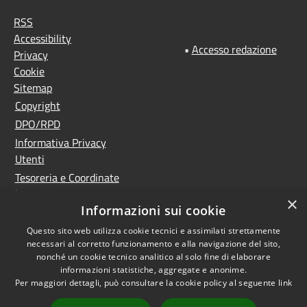
RSS
Accessibility
•
Accesso redazione
Privacy
Cookie
Sitemap
Copyright
DPO/RPD
Informativa Privacy
Utenti
Tesoreria e Coordinate
bancarie
×
Informazioni sui cookie
Controlla la tua posta
PNRR (Piano Nazionale
Questo sito web utilizza cookie tecnici e assimilati strettamente
necessari al corretto funzionamento e alla navigazione del sito,
di Ripresa e Resilienza)
nonché un cookie tecnico analitico al solo fine di elaborare
Meccanismo di feedback
informazioni statistiche, aggregate e anonime.
Whistleblowing
Per maggiori dettagli, può consultare la cookie policy al seguente
link
Dichiarazione di