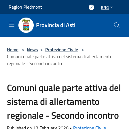
Salta al contenuto principale
Region Piedmont
ENG
Provincia di Asti
Home
>
News
>
Protezione Civile
>
Comuni quale parte attiva del sistema di allertamento
regionale - Secondo incontro
Comuni quale parte attiva del
sistema di allertamento
regionale - Secondo incontro
Published on 13 February 2020 •
Protezione Civile