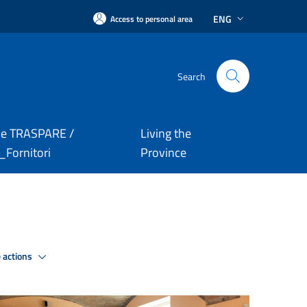
ENG
Access to personal area
Search
le TRASPARE /
Living the
Fornitori
Province
 actions