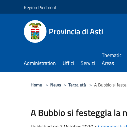
Salta al contenuto principale
Region Piedmont
Provincia di Asti
Thematic
Administration
Uffici
Servizi
Areas
Home
>
News
>
Terza età
>
A Bubbio si feste
A Bubbio si festeggia la 
Published on 7 October 2020 •
Comunicati 