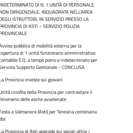
INDETERMINATO DI N. 1 UNITÀ DI PERSONALE
NON DIRIGENZIALE, INQUADRATA NELL’AREA
DEGLI ISTRUTTORI, IN SERVIZIO PRESSO LA
PROVINCIA DI ASTI – SERVIZIO POLIZIA
PROVINCIALE
Avviso pubblico di mobilità esterna per la
copertura di 1 unità funzionario amministrativo
contabile E.Q. a tempo pieno e indeterminato per
Servizio Supporto Gestionale - CONCLUSA
La Provincia investe sui giovani
Unità cinofila della Provincia per contrastare il
fenomeno delle esche avvelenate
Festa a Valmanera (Asti) per Teresina centenaria
doc
La Provincia di Asti approda sui social: attivi i