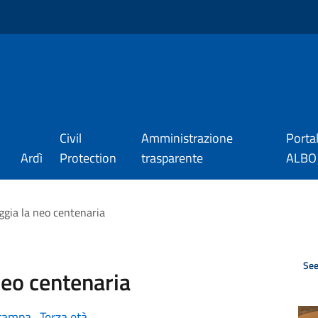
Civil
Amministrazione
Porta
Ardì
Protection
trasparente
ALBO_
ggia la neo centenaria
See
neo centenaria
stampa
,
Terza età