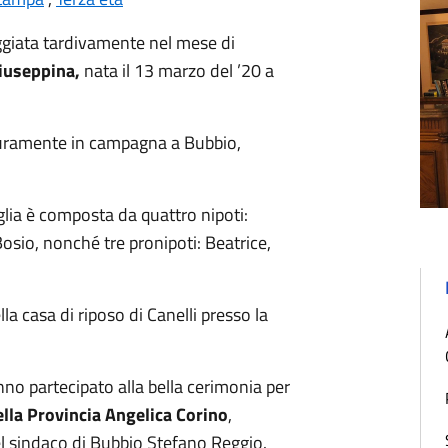
ggiata tardivamente nel mese di
iuseppina,
nata il 13 marzo del ’20 a
duramente in campagna a Bubbio,
glia è composta da quattro nipoti:
sio, nonché tre pronipoti: Beatrice,
la casa di riposo di Canelli presso la
nno partecipato alla bella cerimonia per
ella Provincia Angelica Corino
,
l sindaco di Bubbio Stefano Reggio.