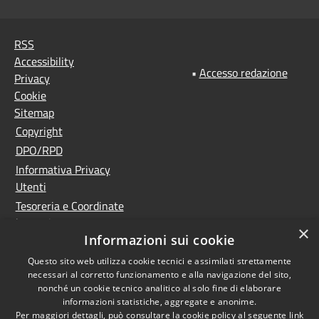
RSS
Accessibility
•
Accesso redazione
Privacy
Cookie
Sitemap
Copyright
DPO/RPD
Informativa Privacy
Utenti
Tesoreria e Coordinate
bancarie
×
Informazioni sui cookie
Controlla la tua posta
PNRR (Piano Nazionale
Questo sito web utilizza cookie tecnici e assimilati strettamente
necessari al corretto funzionamento e alla navigazione del sito,
di Ripresa e Resilienza)
nonché un cookie tecnico analitico al solo fine di elaborare
Meccanismo di feedback
informazioni statistiche, aggregate e anonime.
Whistleblowing
Per maggiori dettagli, può consultare la cookie policy al seguente
link