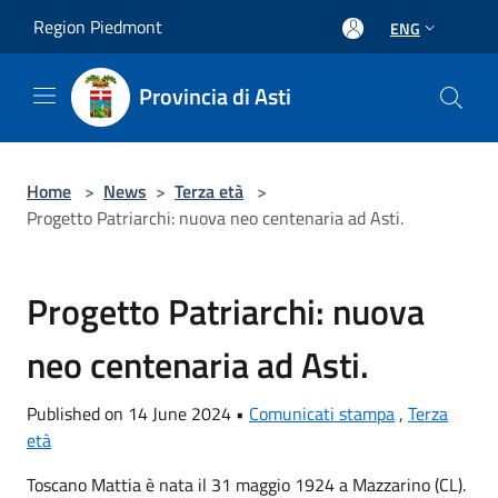
Salta al contenuto principale
Region Piedmont
ENG
Provincia di Asti
Home
>
News
>
Terza età
>
Progetto Patriarchi: nuova neo centenaria ad Asti.
Progetto Patriarchi: nuova
neo centenaria ad Asti.
Published on 14 June 2024 •
Comunicati stampa
,
Terza
età
Toscano Mattia è nata il 31 maggio 1924 a Mazzarino (CL).