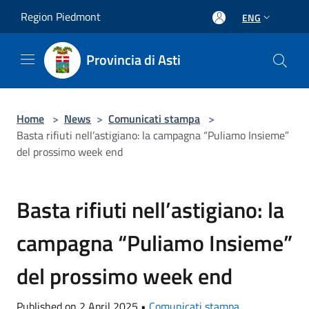
Salta al contenuto principale
Region Piedmont
ENG
Provincia di Asti
Home
>
News
>
Comunicati stampa
>
Basta rifiuti nell’astigiano: la campagna “Puliamo Insieme”
del prossimo week end
Basta rifiuti nell’astigiano: la
campagna “Puliamo Insieme”
del prossimo week end
Published on 2 April 2025 •
Comunicati stampa