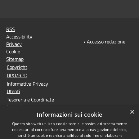
RSS
Accessibility
•
Accesso redazione
Privacy
Cookie
Sitemap
Copyright
DPO/RPD
Informativa Privacy
Utenti
Tesoreria e Coordinate
bancarie
×
Informazioni sui cookie
Controlla la tua posta
PNRR (Piano Nazionale
Questo sito web utilizza cookie tecnici e assimilati strettamente
necessari al corretto funzionamento e alla navigazione del sito,
di Ripresa e Resilienza)
nonché un cookie tecnico analitico al solo fine di elaborare