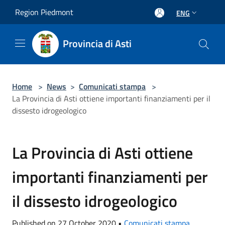
Salta al contenuto principale
Region Piedmont
ENG
Provincia di Asti
Home
>
News
>
Comunicati stampa
>
La Provincia di Asti ottiene importanti finanziamenti per il
dissesto idrogeologico
La Provincia di Asti ottiene
importanti finanziamenti per
il dissesto idrogeologico
Published on 27 October 2020 •
Comunicati stampa
,