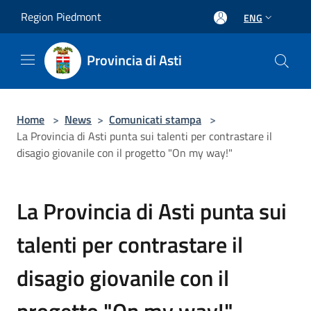
Salta al contenuto principale
Region Piedmont
ENG
Provincia di Asti
Home
>
News
>
Comunicati stampa
>
La Provincia di Asti punta sui talenti per contrastare il
disagio giovanile con il progetto "On my way!"
La Provincia di Asti punta sui
talenti per contrastare il
disagio giovanile con il
progetto "On my way!"