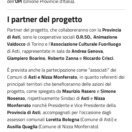
dell’
UPI
(Unione Provincie d’Italia).
I partner del progetto
Partner del progetto, che collaboreranno con la
Provincia
di Asti
, sono le cooperative sociali
O.R.SO.
,
Animazione
Valdocco
di Torino e l’
Associazione Culturale Fuoriluogo
di Asti, rappresentate in sala da
Andrea Genova
,
Giampiero Boarino
,
Roberto Zanna
e
Riccardo Crisci
.
È prevista anche la partecipazione come “associati” dei
Comuni di
Asti e Nizza Monferrato
, in quanto referenti dei
principali territori che beneficeranno delle azioni del
progetto, come spiegato da
Maurizio Rasero
e
Simone
Nosenzo
, rispettivamente Sindaci di
Asti
e
Nizza
Monferrato
nonché Presidente e Vice Presidente della
Provincia di Asti
, accompagnati per l'occasione dagli
assessori comunali
Loretta Bologna
(Comune di Asti) e
Ausilia Quaglia
(Comune di Nizza Monferrato)