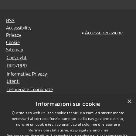
RSS
Accessibility
•
Accesso redazione
Privacy
Cookie
Sitemap
Copyright
DPO/RPD
Informativa Privacy
Utenti
Tesoreria e Coordinate
bancarie
×
Informazioni sui cookie
Controlla la tua posta
PNRR (Piano Nazionale
Questo sito web utilizza cookie tecnici e assimilati strettamente
necessari al corretto funzionamento e alla navigazione del sito,
di Ripresa e Resilienza)
nonché un cookie tecnico analitico al solo fine di elaborare
Meccanismo di feedback
informazioni statistiche, aggregate e anonime.
Per maggiori dettagli, può consultare la cookie policy al seguente
link