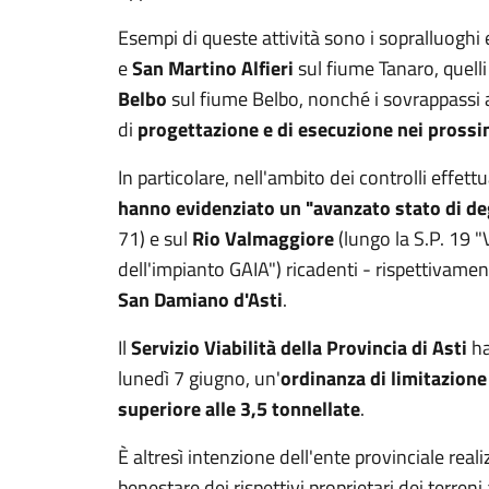
Esempi di queste attività sono i sopralluoghi e
e
San Martino Alfieri
sul fiume Tanaro, quelli
Belbo
sul fiume Belbo, nonché i sovrappassi
di
progettazione e di esecuzione nei prossi
In particolare, nell'ambito dei controlli effettu
hanno evidenziato un "avanzato stato di d
71) e sul
Rio Valmaggiore
(lungo la S.P. 19 "
dell'impianto GAIA") ricadenti - rispettivamen
San Damiano d'Asti
.
Il
Servizio Viabilità
della Provincia di Asti
ha
lunedì 7 giugno, un'
ordinanza di limitazione 
superiore alle 3,5 tonnellate
.
È altresì intenzione dell'ente provinciale rea
benestare dei rispettivi proprietari dei terreni