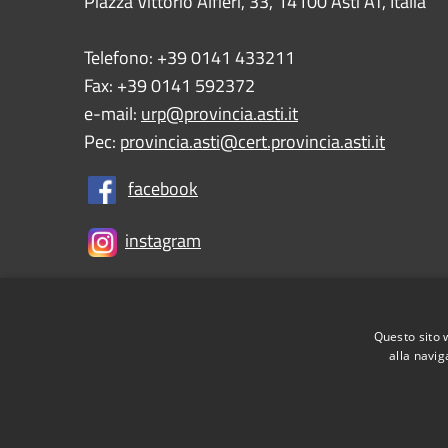
Piazza Vittorio Alfieri, 33, 14100 Asti AT, Italia
Telefono: +39 0141 433211
Fax: +39 0141 592372
e-mail:
urp@provincia.asti.it
Pec:
provincia.asti@cert.provincia.asti.it
facebook
instagram
Questo sito 
RSS
Accessibility
Privacy
Cookie
Sitemap
alla navig
Informativa Privacy Utenti
Tesoreria e Coordinat
Controlla la tua posta
PNRR (Piano Nazionale di R
Meccanismo di feedback
Whistleblowing
Dich