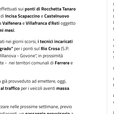
ffettuati sui
ponti di Rocchetta Tanaro
 di
Incisa
Scapaccino
e
Castelnuovo
 a
Valfenera
e
Villafranca d'Asti
oggetto
mi mesi
.
ati nei giorni scorsi,
i tecnici incaricati
egrado"
per i ponti sul
Rio Crosa
(S.P.
Villanova - Govone", in prossimità
te - nei territori comunali di
Ferrere
e
 già provveduto ad emettere, oggi,
al traffico
per i veicoli aventi
massa
lizzare nelle prossime settimane, previo
 adiacenti, un
passaggio provvisorio
a