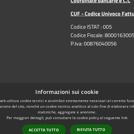
Coordinate bancarie e C.C
CUF - Codice Univoco Fatt
Codice ISTAT : 005
Codice Fiscale: 800016300
P.Iva: 00876040056
Informazioni sui cookie
web utilizza cookie tecnici e assimilati strettamente necessari al corretto fu
Copyright
DPO/RPD
azione del sito, nonché un cookie tecnico analitico al solo fine di elaborare i
statistiche, aggregate e anonime.
e bancarie
Per maggiori dettagli, può consultare la cookie policy al seguente
link
ipresa e Resilienza)
RIFIUTA TUTTO
ACCETTA TUTTO
iarazione di accessibilità