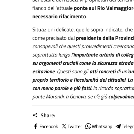
fianco dell'attuale
ponte sul Rio Valmaggior
necessario rifacimento
.
Situazioni delicate, quelle sopra indicate, che
come precisato dal
presidente della Provinci
consapevoli che questi provvedimenti creerann
soprattutto lungo l'
importante arteria di colle
su argomenti cruciali come la sicurezza strad
esitazione
. Questi sono gli
atti concreti
di un'
am
proprio territorio e l'incolumità dei cittadini
.
La 
con meno parole e più fatti
: lo ricordo soprattut
ponte Morandi, a Genova, se n'è già
colpevolme
Share:
Facebook
Twitter
Whatsapp
Teleg