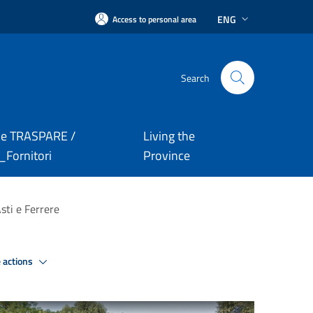
ENG
Access to personal area
Search
le TRASPARE /
Living the
Fornitori
Province
sti e Ferrere
 actions