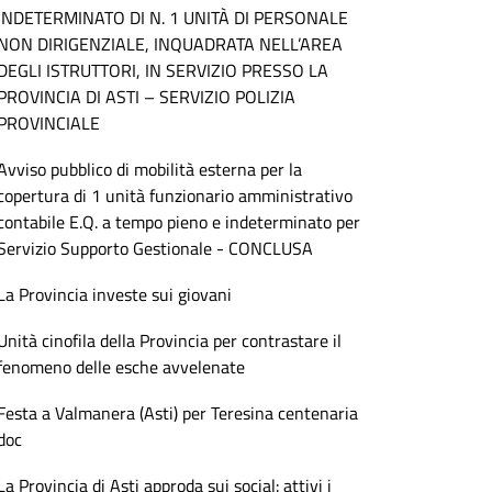
INDETERMINATO DI N. 1 UNITÀ DI PERSONALE
NON DIRIGENZIALE, INQUADRATA NELL’AREA
DEGLI ISTRUTTORI, IN SERVIZIO PRESSO LA
PROVINCIA DI ASTI – SERVIZIO POLIZIA
PROVINCIALE
Avviso pubblico di mobilità esterna per la
copertura di 1 unità funzionario amministrativo
contabile E.Q. a tempo pieno e indeterminato per
Servizio Supporto Gestionale - CONCLUSA
La Provincia investe sui giovani
Unità cinofila della Provincia per contrastare il
fenomeno delle esche avvelenate
Festa a Valmanera (Asti) per Teresina centenaria
doc
La Provincia di Asti approda sui social: attivi i