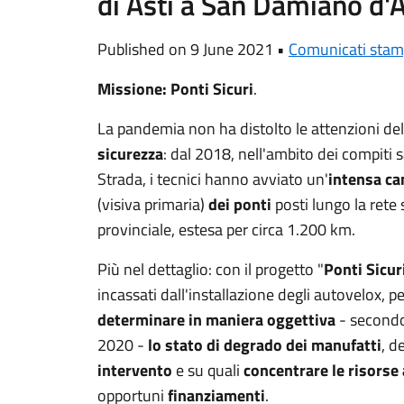
di Asti a San Damiano d'A
Published on 9 June 2021 •
Comunicati sta
Missione: Ponti Sicuri
.
La pandemia non ha distolto le attenzioni de
sicurezza
: dal 2018, nell'ambito dei compiti s
Strada, i tecnici hanno avviato un'
intensa ca
(visiva primaria)
dei ponti
posti lungo la rete
provinciale, estesa per circa 1.200 km.
Più nel dettaglio: con il progetto "
Ponti Sicur
incassati dall'installazione degli autovelox, p
determinare in maniera oggettiva
- secondo 
2020 -
lo stato di degrado dei manufatti
, d
intervento
e su quali
concentrare le risorse
opportuni
finanziamenti
.