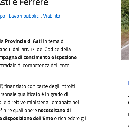
sti e Ferrere
mpa
,
Lavori pubblici
,
Viabilità
lla
Provincia di Asti
in tema di
anciti dall'art. 14 del Codice della
mpagna di censimento e ispezione
 stradale di competenza dell'ente
i
", finanziato con parte degli introiti
ersonale qualificato è in grado di
le direttive ministeriali emanate nel
efinire quali opere
necessitano di
 a disposizione dell'Ente
o richiedere gli