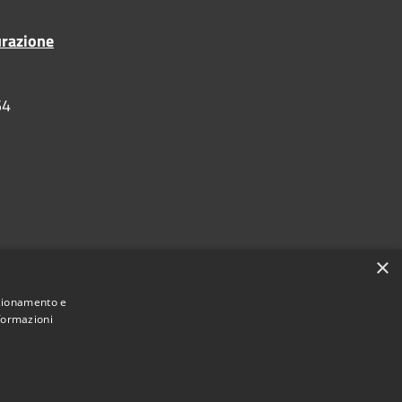
urazione
54
×
nzionamento e
nformazioni
•
Accesso redazione