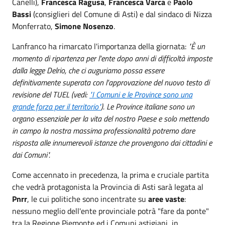
Canelli),
Francesca Ragusa
,
Francesca Varca
e
Paolo
Bassi
(consiglieri del Comune di Asti) e dal sindaco di Nizza
Monferrato,
Simone Nosenzo
.
Lanfranco ha rimarcato l'importanza della giornata:
"È un
momento di ripartenza per l'ente dopo anni di difficoltà imposte
dalla legge Delrio, che ci auguriamo possa essere
definitivamente superata con l'approvazione del nuovo testo di
revisione del TUEL (vedi:
"I Comuni e le Province sono una
grande forza per il territorio"
). Le Province italiane sono un
organo essenziale per la vita del nostro Paese e solo mettendo
in campo la nostra massima professionalità potremo dare
risposta alle innumerevoli istanze che provengono dai cittadini e
dai Comuni".
Come accennato in precedenza, la prima e cruciale partita
che vedrà protagonista la Provincia di Asti sarà legata al
Pnrr
, le cui politiche sono incentrate su
aree vaste
:
nessuno meglio dell'ente provinciale potrà "fare da ponte"
tra la Regione Piemonte ed i Comuni astigiani, in