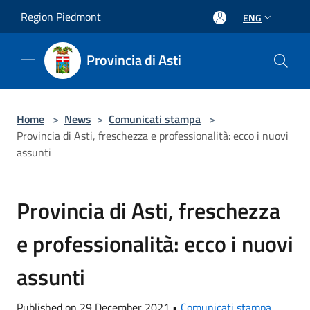
Salta al contenuto principale
Region Piedmont
ENG
Provincia di Asti
Home
>
News
>
Comunicati stampa
>
Provincia di Asti, freschezza e professionalità: ecco i nuovi
assunti
Provincia di Asti, freschezza
e professionalità: ecco i nuovi
assunti
Published on 29 December 2021 •
Comunicati stampa
,