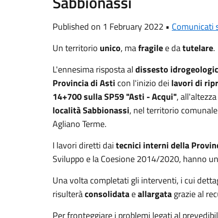
Sabbionassi
Published on 1 February 2022 •
Comunicati 
Un territorio
unico
, ma
fragile
e da
tutelare
.
L'ennesima risposta al
dissesto idrogeologi
Provincia di Asti
con l'inizio dei
lavori di ri
14+700 sulla SP59 "Asti - Acqui"
, all'altezz
località
Sabbionassi
, nel territorio comunale
Agliano Terme.
I lavori diretti dai
tecnici interni della Provin
Sviluppo e la Coesione 2014/2020, hanno un
Una volta completati gli interventi, i cui detta
risulterà
consolidata
e
allargata
grazie al rec
Per fronteggiare i problemi legati al prevedibi