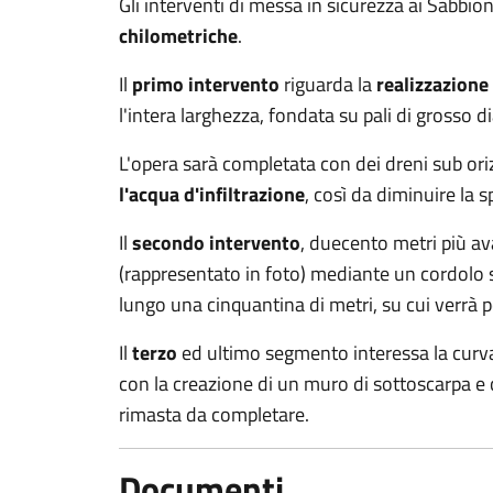
Gli interventi di messa in sicurezza ai Sabbi
chilometriche
.
Il
primo intervento
riguarda la
realizzazione
l'intera larghezza, fondata su pali di grosso 
L'opera sarà completata con dei dreni sub ori
l'acqua d'infiltrazione
, così da diminuire la s
Il
secondo intervento
, duecento metri più av
(rappresentato in foto) mediante un cordolo su
lungo una cinquantina di metri, su cui verrà p
Il
terzo
ed ultimo segmento interessa la curva
con la creazione di un muro di sottoscarpa e c
rimasta da completare.
Documenti