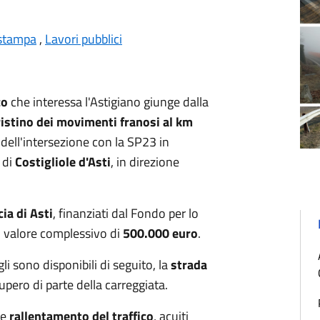
stampa
,
Lavori pubblici
co
che interessa l'Astigiano giunge dalla
pristino dei movimenti franosi al km
a dell'intersezione con la SP23 in
 di
Costigliole d'Asti
, in direzione
cia di Asti
, finanziati dal Fondo per lo
 valore complessivo di
500.000 euro
.
gli sono disponibili di seguito, la
strada
upero di parte della carreggiata.
le
rallentamento del traffico
, acuiti