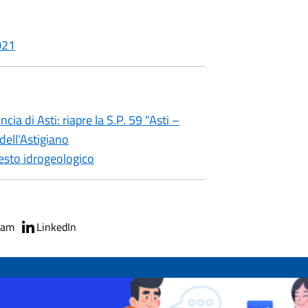
021
cia di Asti: riapre la S.P. 59 "Asti –
dell'Astigiano
sesto idrogeologico
ram
LinkedIn