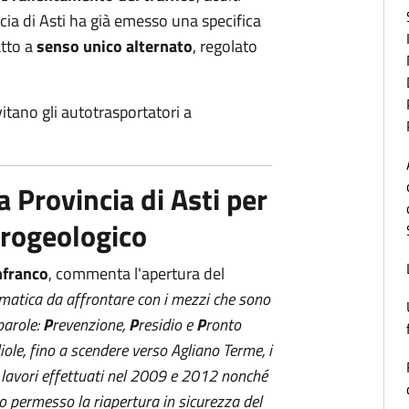
cia di Asti ha già emesso una specifica
atto a
senso unico alternato
, regolato
vitano gli autotrasportatori a
a Provincia di Asti per
drogeologico
nfranco
, commenta l'apertura del
ematica da affrontare con i mezzi che sono
 parole:
P
revenzione,
P
residio e
P
ronto
iole, fino a scendere verso Agliano Terme, i
o i lavori effettuati nel 2009 e 2012 nonché
no permesso la riapertura in sicurezza del