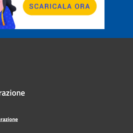
urazione
urazione