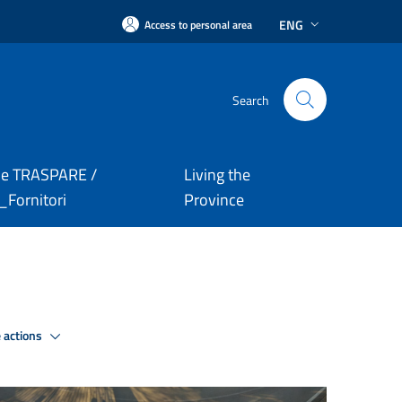
ENG
Access to personal area
Search
le TRASPARE /
Living the
Fornitori
Province
 actions