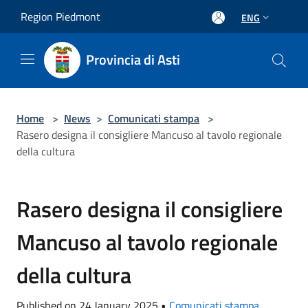
Salta al contenuto principale
Region Piedmont
ENG
Provincia di Asti
Home
>
News
>
Comunicati stampa
>
Rasero designa il consigliere Mancuso al tavolo regionale
della cultura
Rasero designa il consigliere
Mancuso al tavolo regionale
della cultura
Published on 24 January 2025 •
Comunicati stampa