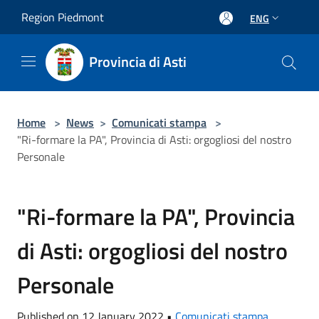
Salta al contenuto principale
Region Piedmont
ENG
Provincia di Asti
Home
>
News
>
Comunicati stampa
>
"Ri-formare la PA", Provincia di Asti: orgogliosi del nostro
Personale
"Ri-formare la PA", Provincia
di Asti: orgogliosi del nostro
Personale
Published on 12 January 2022 •
Comunicati stampa
,