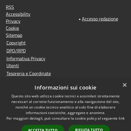
RSS
Accessibility
•
Accesso redazione
Privacy
Cookie
Sitemap
Copyright
DPO/RPD
Informativa Privacy
Utenti
Tesoreria e Coordinate
bancarie
×
Informazioni sui cookie
Controlla la tua posta
PNRR (Piano Nazionale
Questo sito web utilizza cookie tecnici e assimilati strettamente
necessari al corretto funzionamento e alla navigazione del sito,
di Ripresa e Resilienza)
nonché un cookie tecnico analitico al solo fine di elaborare
Meccanismo di feedback
informazioni statistiche, aggregate e anonime.
Whistleblowing
Per maggiori dettagli, può consultare la cookie policy al seguente
link
Dichiarazione di
RIFIUTA TUTTO
ACCETTA TUTTO