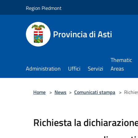
Salta al contenuto principale
Region Piedmont
Provincia di Asti
Thematic
Administration
Uffici
Servizi
Areas
Home
>
News
>
Comunicati stampa
>
Richie
Richiesta la dichiarazione