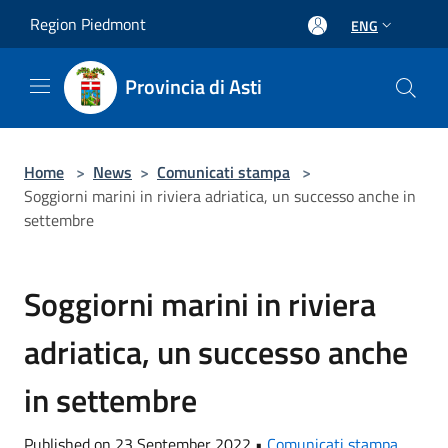
Salta al contenuto principale
Region Piedmont
ENG
Provincia di Asti
Home
>
News
>
Comunicati stampa
>
Soggiorni marini in riviera adriatica, un successo anche in
settembre
Soggiorni marini in riviera
adriatica, un successo anche
in settembre
Published on 23 September 2022 •
Comunicati stampa
,