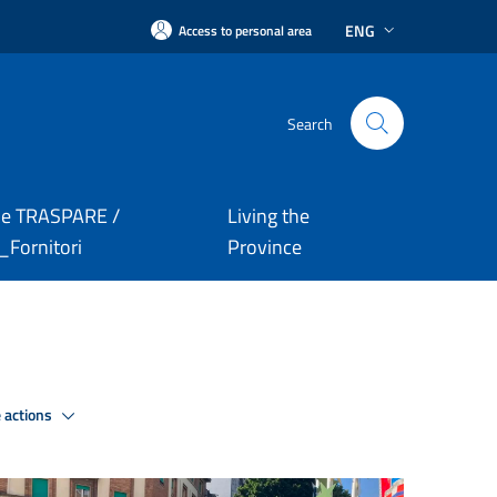
ENG
Access to personal area
Search
le TRASPARE /
Living the
Fornitori
Province
 actions