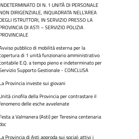
INDETERMINATO DI N. 1 UNITÀ DI PERSONALE
NON DIRIGENZIALE, INQUADRATA NELL’AREA
DEGLI ISTRUTTORI, IN SERVIZIO PRESSO LA
PROVINCIA DI ASTI – SERVIZIO POLIZIA
PROVINCIALE
Avviso pubblico di mobilità esterna per la
copertura di 1 unità funzionario amministrativo
contabile E.Q. a tempo pieno e indeterminato per
Servizio Supporto Gestionale - CONCLUSA
La Provincia investe sui giovani
Unità cinofila della Provincia per contrastare il
fenomeno delle esche avvelenate
Festa a Valmanera (Asti) per Teresina centenaria
doc
La Provincia di Asti approda sui social: attivi i