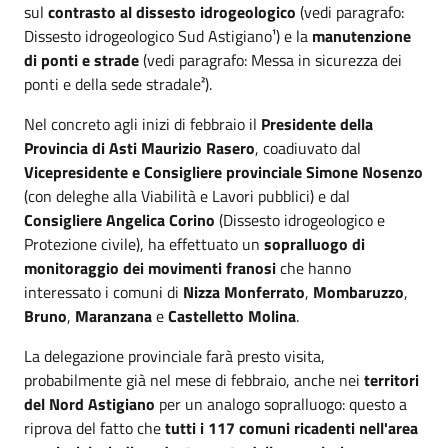
sul
contrasto al dissesto idrogeologico
(vedi paragrafo:
Dissesto idrogeologico Sud Astigiano¹) e la
manutenzione
di ponti e strade
(vedi paragrafo: Messa in sicurezza dei
ponti e della sede stradale²).
Nel concreto agli inizi di febbraio il
Presidente della
Provincia di Asti Maurizio Rasero
, coadiuvato dal
Vicepresidente e Consigliere provinciale Simone Nosenzo
(con deleghe alla Viabilità e Lavori pubblici) e dal
Consigliere Angelica Corino
(Dissesto idrogeologico e
Protezione civile), ha effettuato un
sopralluogo di
monitoraggio dei movimenti franosi
che hanno
interessato i comuni di
Nizza Monferrato
,
Mombaruzzo
,
Bruno
,
Maranzana
e
Castelletto Molina
.
La delegazione provinciale farà presto visita,
probabilmente già nel mese di febbraio, anche nei
territori
del Nord Astigiano
per un analogo sopralluogo: questo a
riprova del fatto che
tutti i 117 comuni ricadenti nell'area