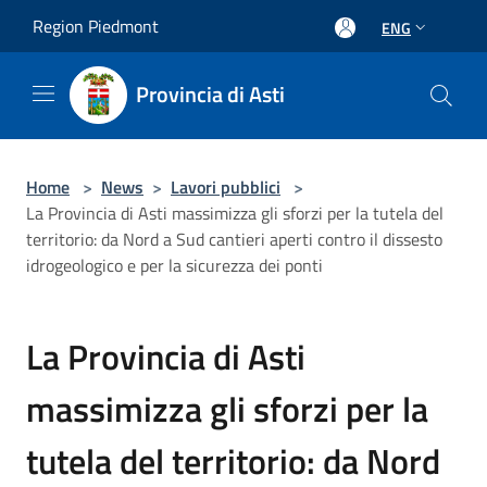
Salta al contenuto principale
Region Piedmont
ENG
Provincia di Asti
Home
>
News
>
Lavori pubblici
>
La Provincia di Asti massimizza gli sforzi per la tutela del
territorio: da Nord a Sud cantieri aperti contro il dissesto
idrogeologico e per la sicurezza dei ponti
La Provincia di Asti
massimizza gli sforzi per la
tutela del territorio: da Nord