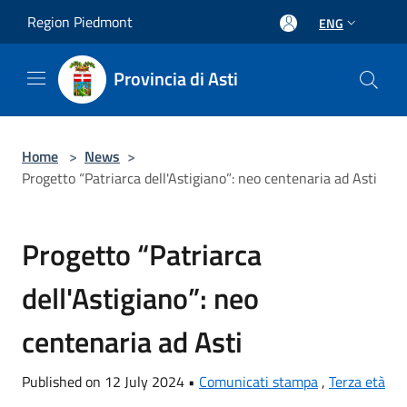
Salta al contenuto principale
Region Piedmont
ENG
Provincia di Asti
Home
>
News
>
Progetto “Patriarca dell'Astigiano”: neo centenaria ad Asti
Progetto “Patriarca
dell'Astigiano”: neo
centenaria ad Asti
Published on 12 July 2024 •
Comunicati stampa
,
Terza età