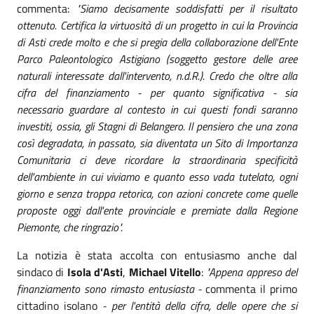
commenta:
"Siamo decisamente soddisfatti per il risultato
ottenuto. Certifica la virtuosità di un progetto in cui la Provincia
di Asti crede molto e che si pregia della collaborazione dell'Ente
Parco Paleontologico Astigiano (soggetto gestore delle aree
naturali interessate dall'intervento, n.d.R.).
Credo che oltre alla
cifra del finanziamento - per quanto significativa - sia
necessario guardare al contesto in cui questi fondi saranno
investiti, ossia, gli Stagni di Belangero. Il pensiero che una zona
così degradata, in passato, sia diventata un Sito di Importanza
Comunitaria ci deve ricordare la straordinaria specificità
dell'ambiente in cui viviamo e quanto esso vada tutelato, ogni
giorno e senza troppa retorica, con azioni concrete come quelle
proposte oggi dall'ente provinciale e premiate dalla Regione
Piemonte, che ringrazio".
La notizia è stata accolta con entusiasmo anche dal
sindaco di
Isola d'Asti
,
Michael Vitello
:
"Appena appreso del
finanziamento sono rimasto entusiasta -
commenta il primo
cittadino isolano
- per l'entità della cifra, delle opere che si