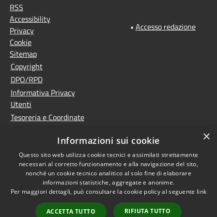
RSS
Accessibility
•
Accesso redazione
Privacy
Cookie
Sitemap
Copyright
DPO/RPD
Informativa Privacy
Utenti
Tesoreria e Coordinate
bancarie
×
Informazioni sui cookie
Controlla la tua posta
PNRR (Piano Nazionale
Questo sito web utilizza cookie tecnici e assimilati strettamente
necessari al corretto funzionamento e alla navigazione del sito,
di Ripresa e Resilienza)
nonché un cookie tecnico analitico al solo fine di elaborare
Meccanismo di feedback
informazioni statistiche, aggregate e anonime.
Whistleblowing
Per maggiori dettagli, può consultare la cookie policy al seguente
link
Dichiarazione di
RIFIUTA TUTTO
ACCETTA TUTTO