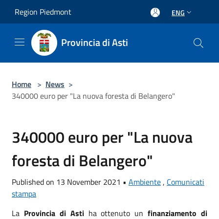
Salta al contenuto principale
Region Piedmont
ENG
Provincia di Asti
Home
>
News
>
340000 euro per "La nuova foresta di Belangero"
340000 euro per "La nuova
foresta di Belangero"
Published on 13 November 2021 •
Ambiente
,
Comunicati
stampa
La
Provincia di Asti
ha ottenuto un
finanziamento di