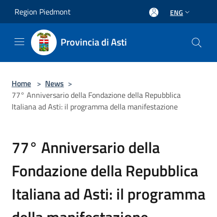
Salta al contenuto principale
Region Piedmont
ENG
Provincia di Asti
Home
>
News
>
77° Anniversario della Fondazione della Repubblica
Italiana ad Asti: il programma della manifestazione
77° Anniversario della
Fondazione della Repubblica
Italiana ad Asti: il programma
della manifestazione