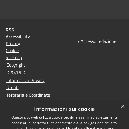
RSS
Accessibility
•
Accesso redazione
Privacy
Cookie
Sitemap
Copyright
DPO/RPD
Informativa Privacy
Utenti
Tesoreria e Coordinate
bancarie
×
Informazioni sui cookie
Controlla la tua posta
PNRR (Piano Nazionale
Questo sito web utilizza cookie tecnici e assimilati strettamente
necessari al corretto funzionamento e alla navigazione del sito,
di Ripresa e Resilienza)
nonché un cookie tecnico analitico al solo fine di elaborare