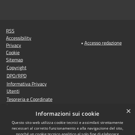
RSS
Accessibility
•
Accesso redazione
Privacy
Cookie
Sitemap
Copyright
DPO/RPD
Informativa Privacy
Utenti
Tesoreria e Coordinate
bancarie
×
Informazioni sui cookie
Controlla la tua posta
PNRR (Piano Nazionale
Questo sito web utilizza cookie tecnici e assimilati strettamente
necessari al corretto funzionamento e alla navigazione del sito,
di Ripresa e Resilienza)
nonché un cookie tecnico analitico al solo fine di elaborare