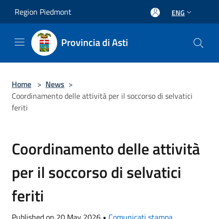
Salta al contenuto principale
Region Piedmont
ENG
Provincia di Asti
Home
>
News
>
Coordinamento delle attività per il soccorso di selvatici
feriti
Coordinamento delle attività
per il soccorso di selvatici
feriti
Published on 20 May 2026 •
Comunicati stampa