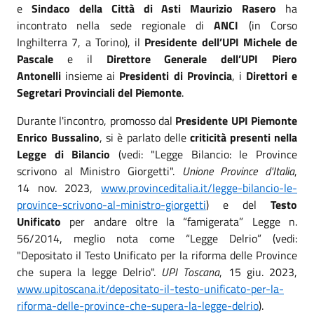
e
Sindaco della Città di Asti Maurizio Rasero
ha
incontrato nella sede regionale di
ANCI
(in Corso
Inghilterra 7, a Torino), il
Presidente dell’UPI Michele de
Pascale
e il
Direttore Generale dell’UPI Piero
Antonelli
insieme ai
Presidenti di Provincia
, i
Direttori e
Segretari Provinciali del Piemonte
.
Durante l'incontro, promosso dal
Presidente UPI Piemonte
Enrico Bussalino
, si è parlato delle
criticità presenti nella
Legge di Bilancio
(vedi: "Legge Bilancio: le Province
scrivono al Ministro Giorgetti".
Unione Province d'Italia
,
14 nov. 2023,
www.provinceditalia.it/legge-bilancio-le-
province-scrivono-al-ministro-giorgetti
) e del
Testo
Unificato
per andare oltre la “famigerata” Legge n.
56/2014, meglio nota come “Legge Delrio” (vedi:
"Depositato il Testo Unificato per la riforma delle Province
che supera la legge Delrio".
UPI Toscana
, 15 giu. 2023,
www.upitoscana.it/depositato-il-testo-unificato-per-la-
riforma-delle-province-che-supera-la-legge-delrio
).