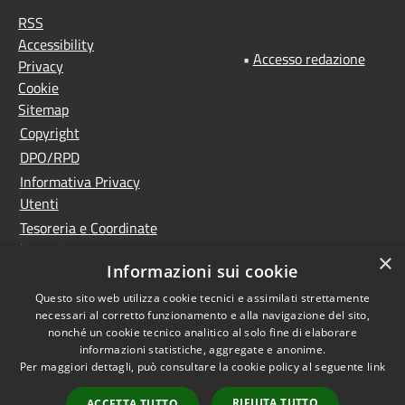
RSS
Accessibility
•
Accesso redazione
Privacy
Cookie
Sitemap
Copyright
DPO/RPD
Informativa Privacy
Utenti
Tesoreria e Coordinate
bancarie
×
Informazioni sui cookie
Controlla la tua posta
PNRR (Piano Nazionale
Questo sito web utilizza cookie tecnici e assimilati strettamente
necessari al corretto funzionamento e alla navigazione del sito,
di Ripresa e Resilienza)
nonché un cookie tecnico analitico al solo fine di elaborare
Meccanismo di feedback
informazioni statistiche, aggregate e anonime.
Whistleblowing
Per maggiori dettagli, può consultare la cookie policy al seguente
link
Dichiarazione di
RIFIUTA TUTTO
ACCETTA TUTTO