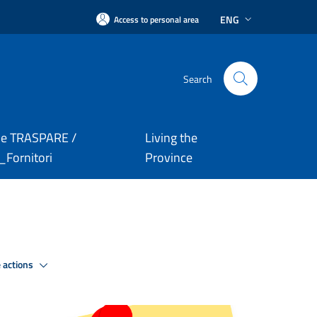
ENG
Access to personal area
Search
le TRASPARE /
Living the
Fornitori
Province
 actions