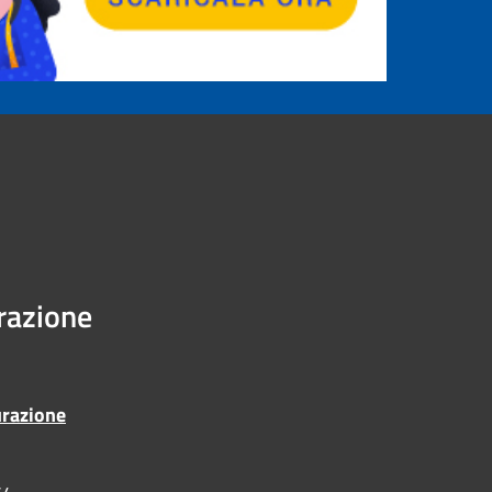
urazione
urazione