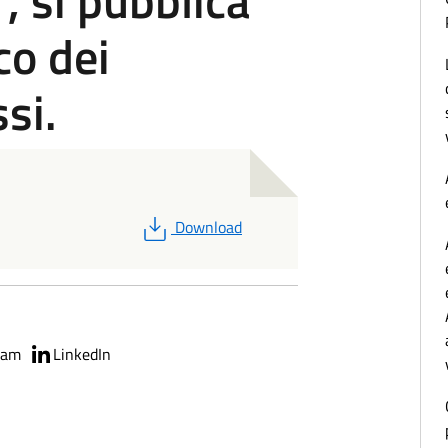
, si pubblica
co dei
si.
PDF
Download
ram
LinkedIn