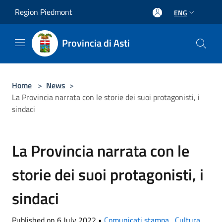
Salta al contenuto principale
Region Piedmont
ENG
Provincia di Asti
Home
>
News
>
La Provincia narrata con le storie dei suoi protagonisti, i
sindaci
La Provincia narrata con le
storie dei suoi protagonisti, i
sindaci
Published on 6 July 2022 •
Comunicati stampa
,
Cultura