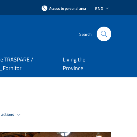
ENG
Access to personal area
Search
le TRASPARE /
Living the
Fornitori
Province
 actions