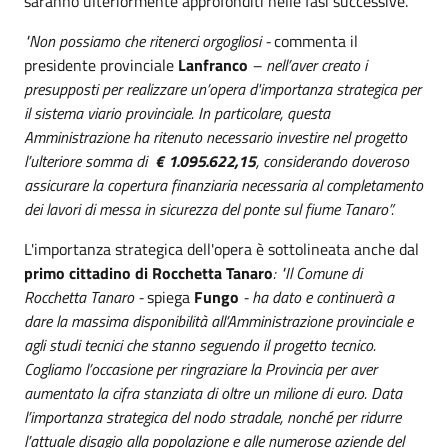
saranno ulteriormente approfonditi nelle fasi successive.
"Non possiamo che ritenerci orgogliosi -
commenta il
presidente provinciale
Lanfranco
– nell’aver creato i
presupposti per realizzare un’opera d'importanza strategica per
il sistema viario provinciale. In particolare, questa
Amministrazione ha ritenuto necessario investire nel progetto
l’ulteriore somma di
€ 1.095.622,15
, considerando doveroso
assicurare la copertura finanziaria necessaria al completamento
dei lavori di messa in sicurezza del ponte sul fiume Tanaro”.
L'importanza strategica dell'opera è sottolineata anche dal
primo cittadino di Rocchetta Tanaro
: "Il Comune di
Rocchetta Tanaro -
spiega
Fungo
- ha dato e continuerà a
dare la massima disponibilità all’Amministrazione provinciale e
agli studi tecnici che stanno seguendo il progetto tecnico.
Cogliamo l’occasione per ringraziare la Provincia per aver
aumentato la cifra stanziata di oltre un milione di euro. Data
l’importanza strategica del nodo stradale, nonché per ridurre
l’attuale disagio alla popolazione e alle numerose aziende del