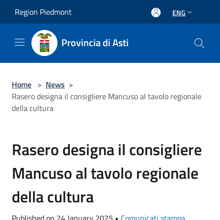
Salta al contenuto principale
Region Piedmont
ENG
Provincia di Asti
Home
>
News
>
Rasero designa il consigliere Mancuso al tavolo regionale
della cultura
Rasero designa il consigliere
Mancuso al tavolo regionale
della cultura
Published on 24 January 2025 •
Comunicati stampa