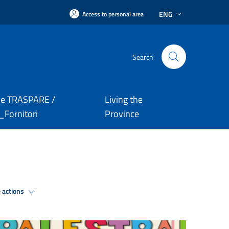
ENG
Access to personal area
Search
le TRASPARE /
Living the
Fornitori
Province
 actions