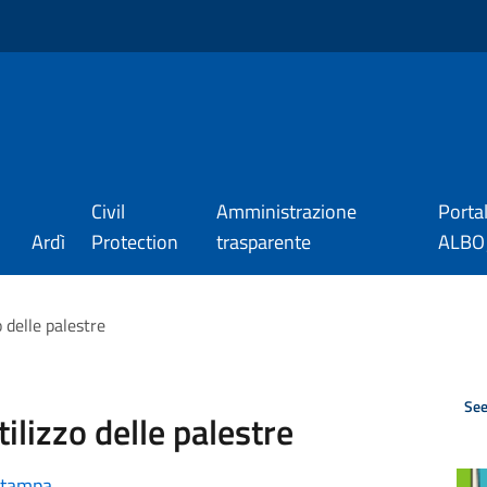
Civil
Amministrazione
Porta
Ardì
Protection
trasparente
ALBO_
 delle palestre
See
lizzo delle palestre
stampa