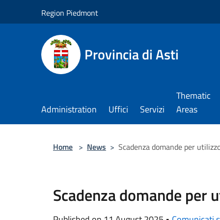
Salta al contenuto principale
Region Piedmont
Provincia di Asti
Thematic
Administration
Uffici
Servizi
Areas
Home
>
News
>
Scadenza domande per utilizzo
Scadenza domande per uti
Published on 11 August 2025 •
Comunicati 