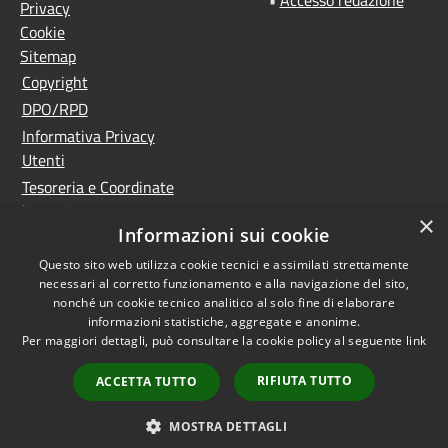
Privacy
Cookie
Sitemap
Copyright
DPO/RPD
Informativa Privacy
Utenti
Tesoreria e Coordinate
bancarie
×
Informazioni sui cookie
Controlla la tua posta
PNRR (Piano Nazionale
Questo sito web utilizza cookie tecnici e assimilati strettamente
necessari al corretto funzionamento e alla navigazione del sito,
di Ripresa e Resilienza)
nonché un cookie tecnico analitico al solo fine di elaborare
Meccanismo di feedback
informazioni statistiche, aggregate e anonime.
Whistleblowing
Per maggiori dettagli, può consultare la cookie policy al seguente
link
Dichiarazione di
RIFIUTA TUTTO
ACCETTA TUTTO
accessibilità
Accesso
MOSTRA DETTAGLI