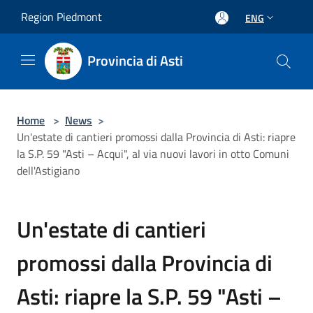
Salta al contenuto principale
Region Piedmont
ENG
Provincia di Asti
Home
>
News
>
Un'estate di cantieri promossi dalla Provincia di Asti: riapre
la S.P. 59 "Asti – Acqui", al via nuovi lavori in otto Comuni
dell'Astigiano
Un'estate di cantieri
promossi dalla Provincia di
Asti: riapre la S.P. 59 "Asti –