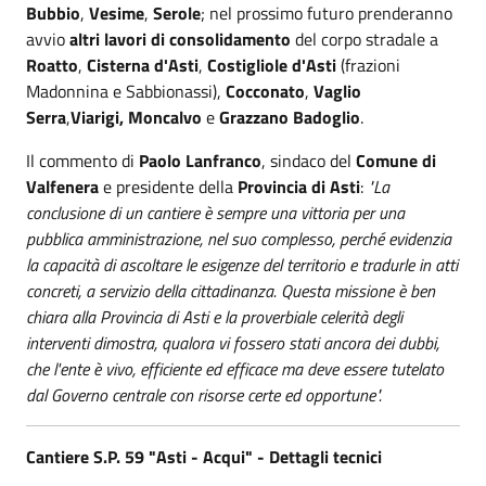
Bubbio
,
Vesime
,
Serole
; nel prossimo futuro prenderanno
avvio
altri lavori di consolidamento
del corpo stradale a
Roatto
,
Cisterna d'Asti
,
Costigliole d'Asti
(frazioni
Madonnina e Sabbionassi),
Cocconato
,
Vaglio
Serra
,
Viarigi, Moncalvo
e
Grazzano Badoglio
.
Il commento di
Paolo Lanfranco
, sindaco del
Comune di
Valfenera
e presidente della
Provincia di Asti
:
"La
conclusione di un cantiere è sempre una vittoria per una
pubblica amministrazione, nel suo complesso, perché evidenzia
la capacità di ascoltare le esigenze del territorio e tradurle in atti
concreti, a servizio della cittadinanza. Questa missione è ben
chiara alla Provincia di Asti e la proverbiale celerità degli
interventi dimostra, qualora vi fossero stati ancora dei dubbi,
che l'ente è vivo, efficiente ed efficace ma deve essere tutelato
dal Governo centrale con risorse certe ed opportune".
Cantiere S.P. 59 "Asti - Acqui" - Dettagli tecnici