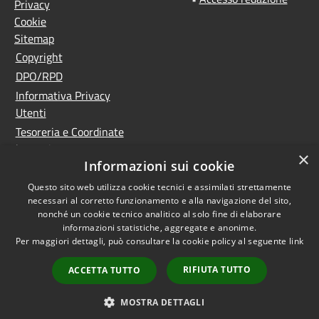
Privacy
Cookie
Sitemap
Copyright
DPO/RPD
Informativa Privacy
Utenti
Tesoreria e Coordinate
bancarie
×
Informazioni sui cookie
Controlla la tua posta
PNRR (Piano Nazionale
Questo sito web utilizza cookie tecnici e assimilati strettamente
necessari al corretto funzionamento e alla navigazione del sito,
di Ripresa e Resilienza)
nonché un cookie tecnico analitico al solo fine di elaborare
Meccanismo di feedback
informazioni statistiche, aggregate e anonime.
Whistleblowing
Per maggiori dettagli, può consultare la cookie policy al seguente
link
Dichiarazione di
RIFIUTA TUTTO
ACCETTA TUTTO
accessibilità
Accesso
MOSTRA DETTAGLI