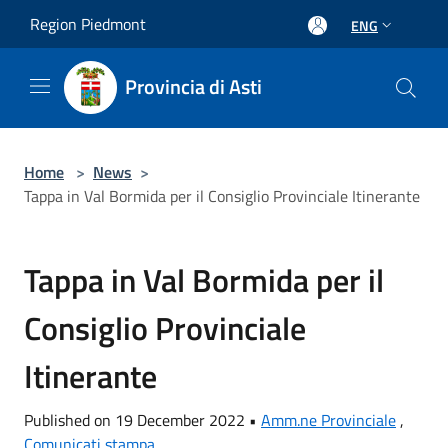
Salta al contenuto principale
Region Piedmont
ENG
Provincia di Asti
Home
>
News
>
Tappa in Val Bormida per il Consiglio Provinciale Itinerante
Tappa in Val Bormida per il
Consiglio Provinciale
Itinerante
Published on 19 December 2022 •
Amm.ne Provinciale
,
Comunicati stampa