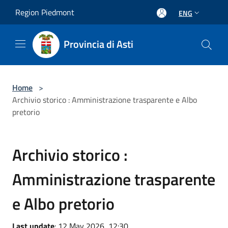
Salta al contenuto principale
Region Piedmont
ENG
Provincia di Asti
Home
>
Archivio storico : Amministrazione trasparente e Albo
pretorio
Archivio storico :
Amministrazione trasparente
e Albo pretorio
Last update
: 12 May 2026, 12:30