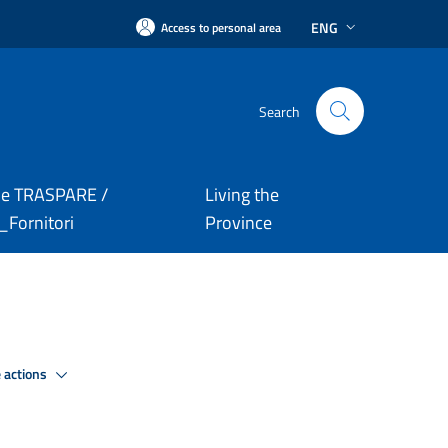
ENG
Access to personal area
Search
le TRASPARE /
Living the
Fornitori
Province
 actions