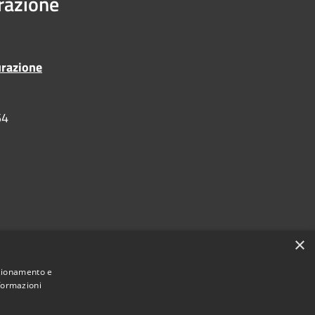
urazione
urazione
54
×
nzionamento e
nformazioni
•
Accesso redazione