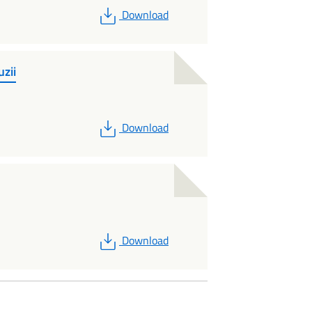
PDF
Download
zii
PDF
Download
PDF
Download