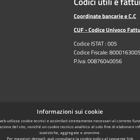
Codici utili e fatt
Coordinate bancarie e C.C
CUF - Codice Univoco Fatt
Codice ISTAT : 005
Codice Fiscale: 800016300
P.Iva: 00876040056
Informazioni sui cookie
web utilizza cookie tecnici e assimilati strettamente necessari al corretto fu
Copyright
DPO/RPD
azione del sito, nonché un cookie tecnico analitico al solo fine di elaborare i
statistiche, aggregate e anonime.
e bancarie
Per maggiori dettagli, può consultare la cookie policy al seguente
link