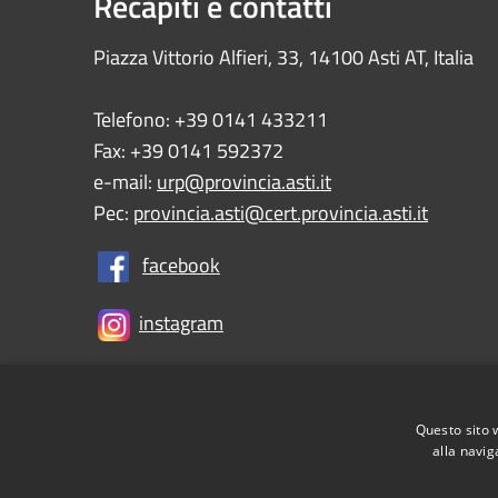
Recapiti e contatti
Piazza Vittorio Alfieri, 33, 14100 Asti AT, Italia
Telefono: +39 0141 433211
Fax: +39 0141 592372
e-mail:
urp@provincia.asti.it
Pec:
provincia.asti@cert.provincia.asti.it
facebook
instagram
Questo sito 
RSS
Accessibility
Privacy
Cookie
Sitemap
alla navig
Informativa Privacy Utenti
Tesoreria e Coordinat