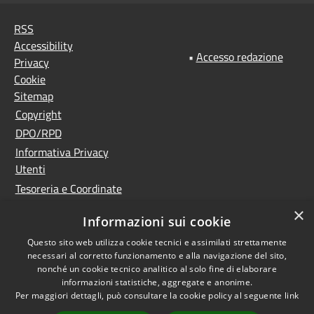
RSS
Accessibility
•
Accesso redazione
Privacy
Cookie
Sitemap
Copyright
DPO/RPD
Informativa Privacy
Utenti
Tesoreria e Coordinate
bancarie
×
Informazioni sui cookie
Controlla la tua posta
PNRR (Piano Nazionale
Questo sito web utilizza cookie tecnici e assimilati strettamente
necessari al corretto funzionamento e alla navigazione del sito,
di Ripresa e Resilienza)
nonché un cookie tecnico analitico al solo fine di elaborare
Meccanismo di feedback
informazioni statistiche, aggregate e anonime.
Per maggiori dettagli, può consultare la cookie policy al seguente
link
Whistleblowing